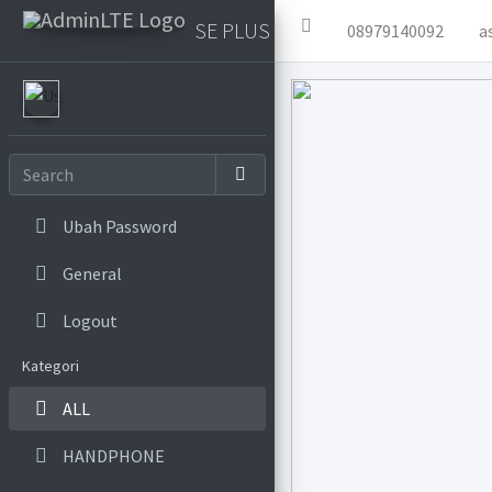
SE PLUS
08979140092
a
Ubah Password
General
Logout
Kategori
ALL
HANDPHONE